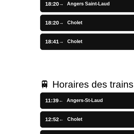
18:20
→
Angers Saint-Laud
18:20
→
Cholet
18:41
→
Cholet
🚆 Horaires des trains 
11:39
←
Angers-St-Laud
12:52
←
Cholet