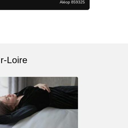
Aléop 859325
r-Loire