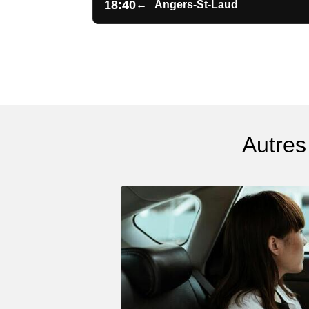
18:40
←
Angers-St-Laud
Autres