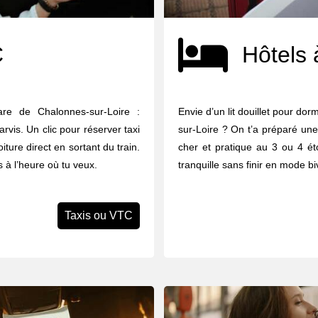
C
Hôtels 
are de Chalonnes-sur-Loire :
Envie d’un lit douillet pour do
rvis. Un clic pour réserver taxi
sur-Loire ? On t’a préparé une
ture direct en sortant du train.
cher et pratique au 3 ou 4 éto
es à l’heure où tu veux.
tranquille sans finir en mode b
Taxis ou VTC