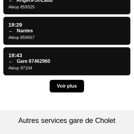
←
Angers-St-Laud
Aléop 859325
19:29
←
Nantes
Aléop 859657
19:43
←
Gare 87462960
Aléop 97104
Voir plus
Autres services gare de Cholet