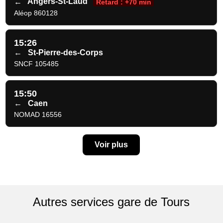
←
Angers-St-Laud
Retard : +70 min
Aléop 860128
15:26
←
St-Pierre-des-Corps
SNCF 105485
15:50
←
Caen
NOMAD 16556
Voir plus
Autres services gare de Tours