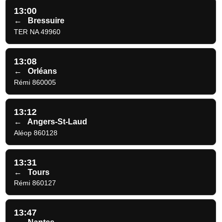
13:00
←
Bressuire
TER NA 49960
13:08
←
Orléans
Rémi 860005
13:12
←
Angers-St-Laud
Aléop 860128
13:31
←
Tours
Rémi 860127
13:47