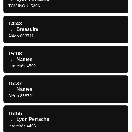
TGV INOUI 5306
14:43
→
Bressuire
Aléop 863711
15:08
→
Nantes
Intercités 4502
15:37
→
Nantes
Aléop 858721
15:55
→
Lyon Perrache
Intercités 4406