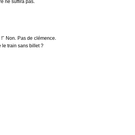
e ne suffira pas.
is !" Non. Pas de clémence.
e train sans billet ?