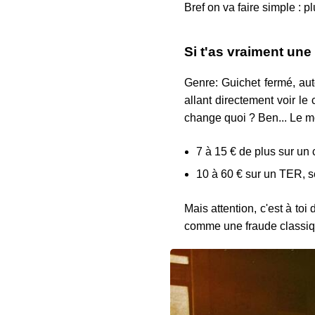
Bref on va faire simple : pl
Si t'as vraiment une
Genre: Guichet fermé, aut
allant directement voir le 
change quoi ? Ben... Le m
7 à 15 € de plus sur un c
10 à 60 € sur un TER, s
Mais attention, c'est à toi
comme une fraude classiq