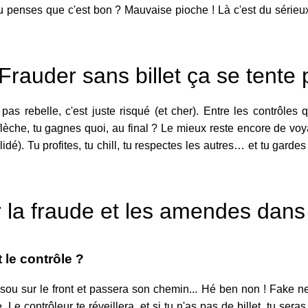
tu penses que c'est bon ? Mauvaise pioche ! Là c'est du sérieux
rauder sans billet ça se tente 
 pas rebelle, c'est juste risqué (et cher). Entre les contrôles
èche, tu gagnes quoi, au final ? Le mieux reste encore de voyag
lidé). Tu profites, tu chill, tu respectes les autres… et tu garde
 la fraude et les amendes dans 
 le contrôle ?
bisou sur le front et passera son chemin... Hé ben non ! Fake 
Le contrôleur te réveillera, et si tu n'as pas de billet, tu ser