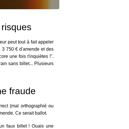
 risques
ur peut tout à fait appeler
u'à 3 750 € d'amende et des
re une fois t'inquiètes !".
in sans billet... Plusieurs
ne fraude
rrect (mal orthographié ou
amende. Ce serait ballot.
un faux billet ! Ouais une