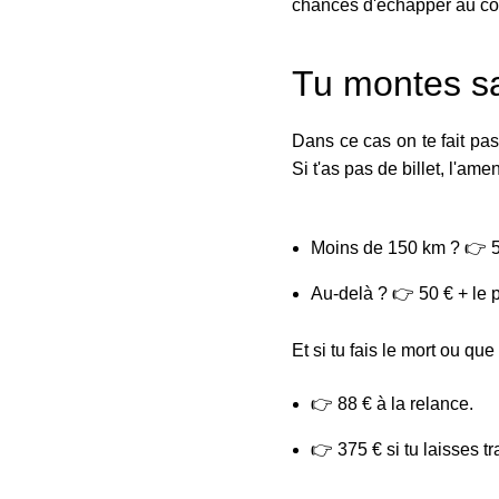
chances d'échapper au cont
Tu montes sa
Dans ce cas on te fait pas
Si t'as pas de billet, l'a
Moins de 150 km ? 👉 50
Au-delà ? 👉 50 € + le pr
Et si tu fais le mort ou qu
👉 88 € à la relance.
👉 375 € si tu laisses tr