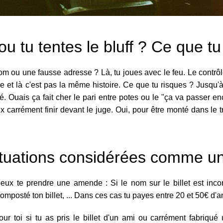
ou tu tentes le bluff ? Ce que tu
 ou une fausse adresse ? Là, tu joues avec le feu. Le contrôle
ude et là c'est pas la même histoire. Ce que tu risques ? Jusq
. Ouais ça fait cher le pari entre potes ou le "ça va passer enco
 carrément finir devant le juge. Oui, pour être monté dans le tra
ituations considérées comme u
eux te prendre une amende : Si le nom sur le billet est inco
composté ton billet, ... Dans ces cas tu payes entre 20 et 50€ d'
r toi si tu as pris le billet d'un ami ou carrément fabriqué 