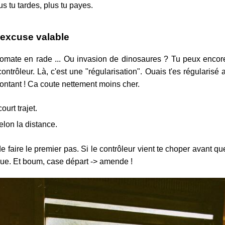
us tu tardes, plus tu payes.
 excuse valable
omate en rade ... Ou invasion de dinosaures ? Tu peux encore
contrôleur. Là, c'est une "régularisation". Ouais t'es régularisé 
ontant ! Ca coute nettement moins cher.
ourt trajet.
elon la distance.
 de faire le premier pas. Si le contrôleur vient te choper avant qu
ue. Et boum, case départ -> amende !