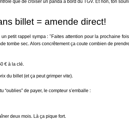
rôle que de croiser un panda à bord du TGV. Et non, ton sourir
ns billet = amende direct!
 un petit rappel sympa : "Faites attention pour la prochaine fo
mende tombe sec. Alors concrêtement ça coute combien de prendre l
 € à la clé.
ix du billet (et ça peut grimper vite).
e tu “oublies” de payer, le compteur s'emballe :
aîner deux mois. Là ça pique fort.