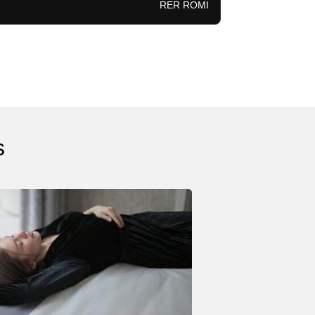
RER ROMI
s