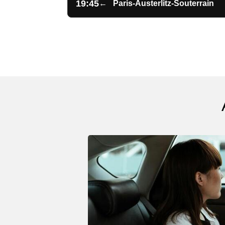
19:45
←
Paris-Austerlitz-Souterrain