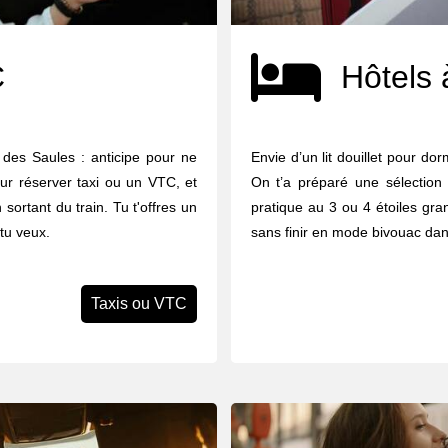
C
Hôtels 
 des Saules : anticipe pour ne
Envie d’un lit douillet pour do
our réserver taxi ou un VTC, et
On t’a préparé une sélection
sortant du train. Tu t'offres un
pratique au 3 ou 4 étoiles gran
 tu veux.
sans finir en mode bivouac dan
Taxis ou VTC