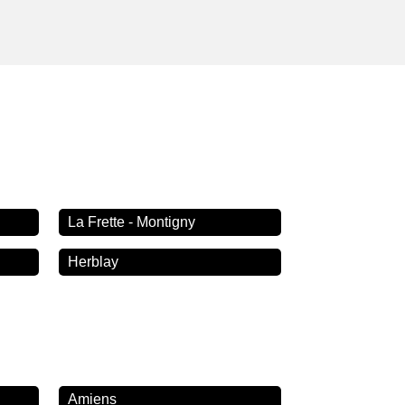
La Frette - Montigny
Herblay
Amiens