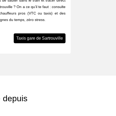
 de sauter dans le train et tracer direct
rouville ? On a ce qu’il te faut : consulte
chauffeurs pros (VTC ou taxis) et des
agnes du temps, zéro stress.
Taxis gare de Sartrouville
e depuis