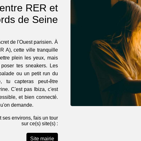
, entre RER et
rds de Seine
scret de l'Ouest parisien. À
 A), cette ville tranquille
ttre plein les yeux, mais
ù poser tes sneakers. Les
balade ou un petit run du
e, tu capteras peut-être
ne. C'est pas Ibiza, c'est
essible, et bien connecté.
e qu'on demande.
t ses environs, fais un tour
sur ce(s) site(s) :
Site mairie