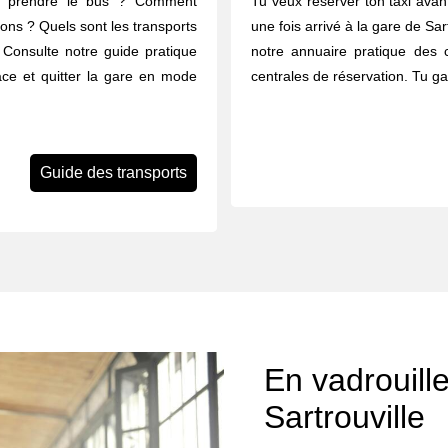
u prendre le bus ? Comment
Tu veux réserver ton taxi avant
rons ? Quels sont les transports
une fois arrivé à la gare de Sart
? Consulte notre guide pratique
notre annuaire pratique des 
lace et quitter la gare en mode
centrales de réservation. Tu g
Guide des transports
En vadrouill
Sartrouville