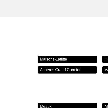
Maisons-Laffitte
H
Achères Grand Cormier
V
Meaux
M