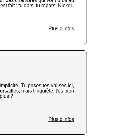
sur des chambres qui vont droit au
t fait : tu dors, tu repars. Nickel.
Plus d'infos
mplicité. Tu poses tes valises ici,
ersailles, mais t'inquiète, t'es bien
 plus ?
Plus d'infos