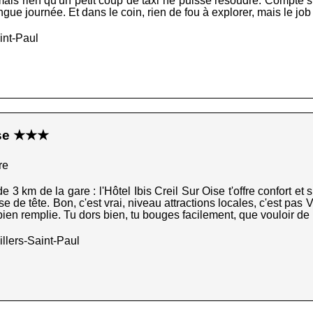
 mais rien qu'un petit coup de taxi ne puisse résoudre. Compte 
ngue journée. Et dans le coin, rien de fou à explorer, mais le job es
int-Paul
Oise ★★★
re
3 km de la gare : l'Hôtel Ibis Creil Sur Oise t'offre confort et si
se de tête. Bon, c'est vrai, niveau attractions locales, c'est pas V
bien remplie. Tu dors bien, tu bouges facilement, que vouloir de
llers-Saint-Paul