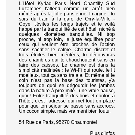
L'Hôtel Kyriad Paris Nord Chantilly Sud
Luzarches t'attend comme un arrêt bien
mérité après la folie parisienne. Imagine : tu
sors du train à la gare de Orry-la-Ville -
Coye, t'évites les longs trajets et te voilà
happé par la tranquillité de cet hôtel, niché à
quelques kilomètres tranquilles. Ni trop
proche, ni trop loin, le juste équilibre pour
ceux qui veulent être proches de l'action
sans sacrifier le calme. Charme discret et
trois étoiles bien méritées, tu découvriras
des chambres qui te chouchoutent sans en
faire des caisses. Le charme est dans la
simplicité maîtrisée : le Wi-Fi qui roule, le lit
moelleux, tout ça sans tralala. Et même si le
coin n'est pas la base des touristes, y'a
toujours de quoi se dégourdir les jambes
dans la nature à proximité - une vraie pause,
quoi ! Entre tranquillité des bois et confort à
l'hôtel, c'est l'adresse qui met tout en place
pour que ton séjour se passe sans accrocs.
Un cocon simple, mais vraiment bien foutu.
54 Rue de Paris, 95270 Chaumontel
Plus d'infos