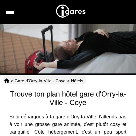
Recherche
Location de voiture
Hôtels
Taxis
>
Gare d'Orry-la-Ville - Coye
>
Hôtels
Transports
Trouve ton plan hôtel gare d'Orry-la-
Horaires
Ville - Coye
Si tu débarques à la gare d'Orry-la-Ville, t'attends pas
à voir une grosse gare animée, c'est plutôt cosy et
tranquille. Côté hébergement, c'est un peu sport