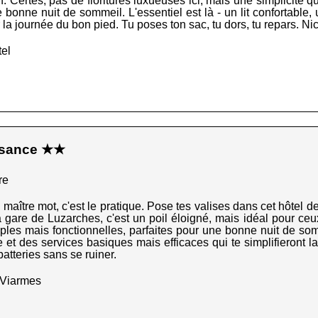
 Certes, pas de fioritures luxueuses ici, mais une simplicité 
 bonne nuit de sommeil. L'essentiel est là - un lit confortable,
 la journée du bon pied. Tu poses ton sac, tu dors, tu repars. Nic
el
ssance ★★
re
maître mot, c'est le pratique. Pose tes valises dans cet hôtel de
 gare de Luzarches, c'est un poil éloigné, mais idéal pour ceu
mples mais fonctionnelles, parfaites pour une bonne nuit de som
 et des services basiques mais efficaces qui te simplifieront l
batteries sans se ruiner.
 Viarmes