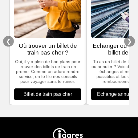
❮
❯
Où trouver un billet de
Echanger ou ann
train pas cher ?
billet de tra
Oui, il y a plein de bon plans pour
Tu as un billet de train
trouver des billets de train en
ou annuler ? Voic des in
promo. Comme on adore rendre
échanges et modific
service, on te file nos conseils
possibles et les cond
pour voyager sans te ruiner.
remboursement S
Billet de train pas cher
Echange annulation