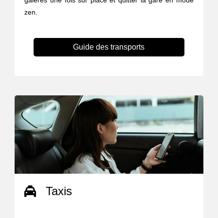
galères une fois sur place et quitter la gare en mode
zen.
Guide des transports
Taxis