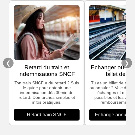
❮
❯
Retard du train et
Echanger ou ann
indemnisations SNCF
billet de tra
Ton train SNCF a du retard ? Suis
Tu as un billet de train
le guide pour obtenir une
ou annuler ? Voic des in
indemnisation dès 30min de
échanges et modific
retard. Démarches simples et
possibles et les cond
infos pratiques.
remboursement S
Retard train SNCF
Echange annulation