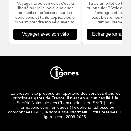
Voyager avec son vélo, c'est la
Tu as un billet de train
liberté sur rails. Voici quelques
ou annuler ? Voic des in
conseils et précisions sur les
échanges et modific
conditions et tarifs applicables si
possibles et les cond
tu veux prendre ton vélo avec toi.
remboursement S
Voyager avec son vélo
Echange annulation
Le présent site propose un répertoire des services dans les
principales gares de France. Il n'est en aucun cas lié à la
Société Nationale des Chemins de Fers (SNCF). Les
informations communiquées (Téléphone, adresse ou
coordonnées GPS) le sont à titre informatif. Droits réservés. ©
Igares.com 2009-2025.