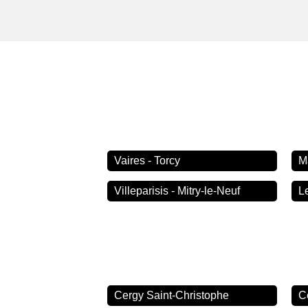
Vaires - Torcy
M
Villeparisis - Mitry-le-Neuf
L
Cergy Saint-Christophe
C