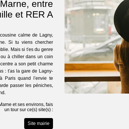
-Marne, entre
ille et RER A
a cousine calme de Lagny,
ne. Si tu viens chercher
blie. Mais si t'es du genre
 ou à chiller dans un coin
 centre a son petit charme
us : t'as la gare de Lagny-
à Paris quand l'envie te
garde passer les péniches,
nd.
Marne et ses environs, fais
un tour sur ce(s) site(s) :
Site mairie