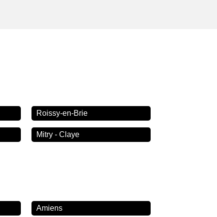
Roissy-en-Brie
Mitry - Claye
Amiens