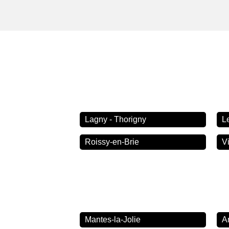
Lagny - Thorigny
L
Roissy-en-Brie
Vi
Mantes-la-Jolie
A