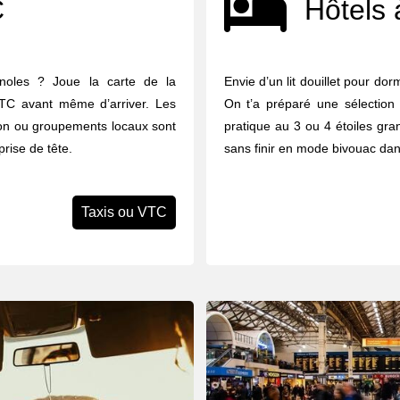
C
Hôtels 
rnoles ? Joue la carte de la
Envie d’un lit douillet pour do
 VTC avant même d’arriver. Les
On t’a préparé une sélection
tion ou groupements locaux sont
pratique au 3 ou 4 étoiles gran
prise de tête.
sans finir en mode bivouac dan
Taxis ou VTC