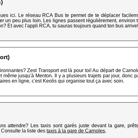
)
ues ici. Le réseau RCA Bus te permet de te déplacer facileme
r un peu plus loin. Les lignes passent régulièrement, environ to
on? Et avec l'appli RCA, tu sauras toujours quand ton bus arrive
ort)
ironnantes? Zest Transport est là pour toi! Au départ de Carno
même jusqu'à Menton. Il y a plusieurs trajets par jour, donc p
raires en ligne, c'est Keolis qui organise tout ça avec soin.
sans attendre? Les taxis sont garés juste devant la gare, prê
 Consulte la liste des
taxis à la gare de Carnoles
.