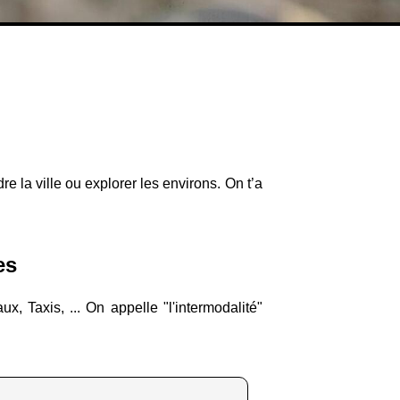
re la ville ou explorer les environs. On t’a
es
, Taxis, ... On appelle "l'intermodalité"