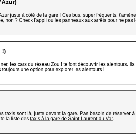
'Azur)
ur juste à côté de la gare ! Ces bus, super fréquents, t'amène
, non ? Check l'appli ou les panneaux aux arrêts pour ne pas l
!)
ner, les cars du réseau Zou ! te font découvrir les alentours. Ils 
as toujours une option pour explorer les alentours !
s taxis sont là, juste devant la gare. Pas besoin de réserver à 
e la liste des
taxis à la gare de Saint-Laurent-du-Var
.