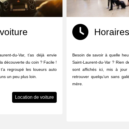
voiture
Horaires
urent-du-Var, t’as déjà envie
Besoin de savoir à quelle heur
 la découverte du coin ? Facile !
Saint-Laurent-du-Var ? Rien de
n t’a regroupé les loueurs auto
sont affichés ici, mis à jour
ns un peu plus loin.
retrouver quelqu’un sans galè
mère.
Location de voiture