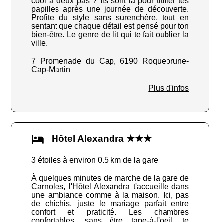
cool à deux pas ? Ils sont là pour titiller tes
papilles après une journée de découverte.
Profite du style sans surenchère, tout en
sentant que chaque détail est pensé pour ton
bien-être. Le genre de lit qui te fait oublier la
ville.
7 Promenade du Cap, 6190 Roquebrune-
Cap-Martin
Plus d'infos
Hôtel Alexandra ★★★
3 étoiles à environ 0.5 km de la gare
À quelques minutes de marche de la gare de
Carnoles, l'Hôtel Alexandra t'accueille dans
une ambiance comme à la maison. Ici, pas
de chichis, juste le mariage parfait entre
confort et praticité. Les chambres
confortables, sans être tape-à-l'oeil, te