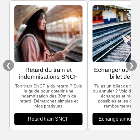
❮
❯
Retard du train et
Echanger ou ann
indemnisations SNCF
billet de tra
Ton train SNCF a du retard ? Suis
Tu as un billet de train
le guide pour obtenir une
ou annuler ? Voic des in
indemnisation dès 30min de
échanges et modific
retard. Démarches simples et
possibles et les cond
infos pratiques.
remboursement S
Retard train SNCF
Echange annulation