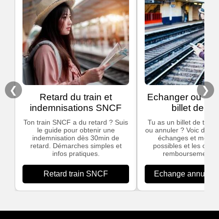
❮
❯
Retard du train et
Echanger ou ann
indemnisations SNCF
billet de tra
Ton train SNCF a du retard ? Suis
Tu as un billet de train
le guide pour obtenir une
ou annuler ? Voic des in
indemnisation dès 30min de
échanges et modific
retard. Démarches simples et
possibles et les cond
infos pratiques.
remboursement S
Retard train SNCF
Echange annulation