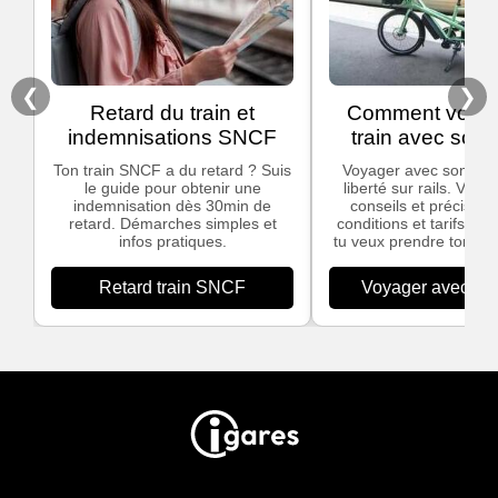
❮
❯
Retard du train et
Comment voyag
indemnisations SNCF
train avec son 
Ton train SNCF a du retard ? Suis
Voyager avec son vélo,
le guide pour obtenir une
liberté sur rails. Voic
indemnisation dès 30min de
conseils et précisions
retard. Démarches simples et
conditions et tarifs app
infos pratiques.
tu veux prendre ton vél
Retard train SNCF
Voyager avec son