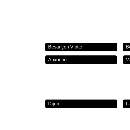
Besançon Viotte
B
Auxonne
V
Dijon
L