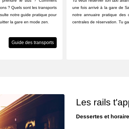
u prendre le bus ? Comment
Tu veux réserver ton taxi avant
rons ? Quels sont les transports
une fois arrivé à la gare de Sa
nsulte notre guide pratique pour
notre annuaire pratique des 
quitter la gare en mode zen.
centrales de réservation. Tu g
Guide des transports
Les rails t'a
Dessertes et horaire