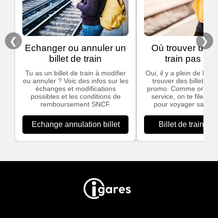
❮
❯
Echanger ou annuler un
Où trouver un bi
billet de train
train pas che
Tu as un billet de train à modifier
Oui, il y a plein de bon
ou annuler ? Voic des infos sur les
trouver des billets de
échanges et modifications
promo. Comme on ado
possibles et les conditions de
service, on te file nos
remboursement SNCF.
pour voyager sans te
Echange annulation billet
Billet de train pa