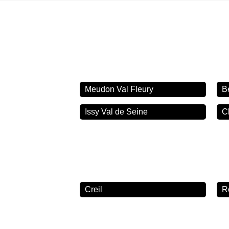
Meudon Val Fleury
B
Issy Val de Seine
C
Creil
R