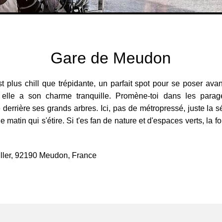
Gare de Meudon
 plus chill que trépidante, un parfait spot pour se poser avant
 elle a son charme tranquille. Promène-toi dans les par
errière ses grands arbres. Ici, pas de métropressé, juste la s
tin qui s'étire. Si t'es fan de nature et d'espaces verts, la for
iller, 92190 Meudon, France