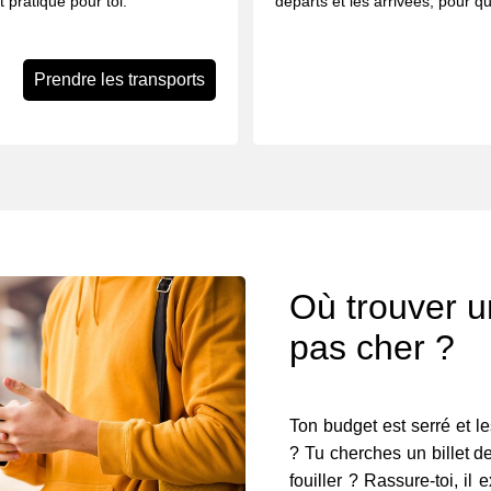
t pratique pour toi.
départs et les arrivées, pour 
Prendre les transports
Où trouver un
pas cher ?
Ton budget est serré et le
? Tu cherches un billet de
fouiller ? Rassure-toi, il 