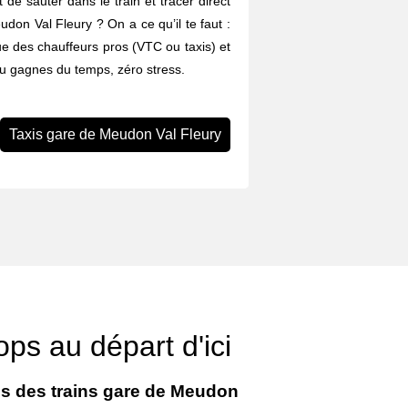
 de sauter dans le train et tracer direct
udon Val Fleury ? On a ce qu’il te faut :
ue des chauffeurs pros (VTC ou taxis) et
Tu gagnes du temps, zéro stress.
Taxis gare de Meudon Val Fleury
ops au départ d'ici
es des trains gare de Meudon