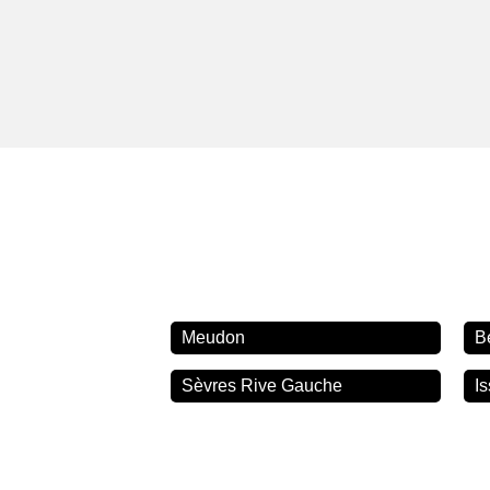
Meudon
B
Sèvres Rive Gauche
I