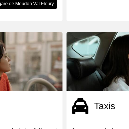
gare de Meudon Val Fleury
Taxis