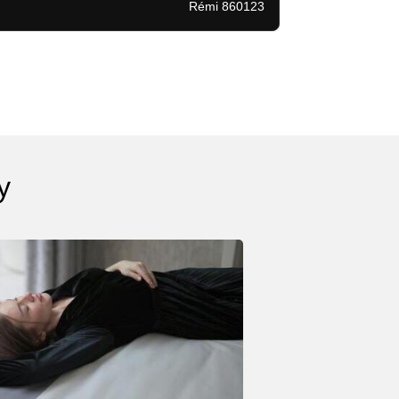
Rémi 860123
y