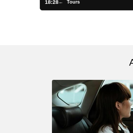
18:28
←
Tours