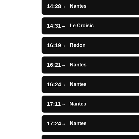
14:28
→
Nantes
14:31
→
Le Croisic
16:19
→
Redon
16:21
→
Nantes
16:24
→
Nantes
17:11
→
Nantes
17:24
→
Nantes