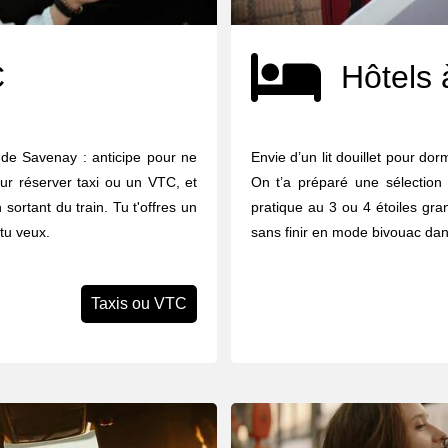
C
Hôtels 
 de Savenay : anticipe pour ne
Envie d’un lit douillet pour do
our réserver taxi ou un VTC, et
On t’a préparé une sélection
sortant du train. Tu t'offres un
pratique au 3 ou 4 étoiles gran
 tu veux.
sans finir en mode bivouac dan
Taxis ou VTC