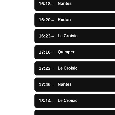
16:18
←
Nantes
16:20
←
Redon
16:23
←
Le Croisic
17:10
←
Quimper
17:23
←
Le Croisic
17:46
←
Nantes
18:14
←
Le Croisic