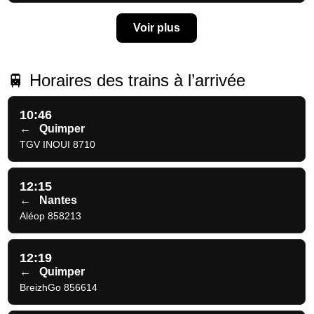
Voir plus
🚆 Horaires des trains à l’arrivée
10:46
←
Quimper
TGV INOUI 8710
12:15
←
Nantes
Aléop 858213
12:19
←
Quimper
BreizhGo 856614