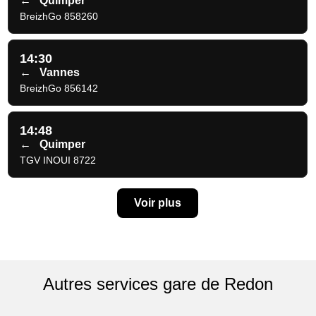
←
Quimper
BreizhGo 858260
14:30
←
Vannes
BreizhGo 856142
14:48
←
Quimper
TGV INOUI 8722
Voir plus
Autres services gare de Redon