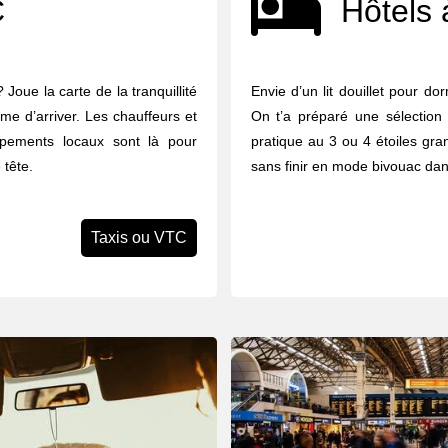
C
Hôtels 
Joue la carte de la tranquillité
Envie d’un lit douillet pour d
me d’arriver. Les chauffeurs et
On t’a préparé une sélection
upements locaux sont là pour
pratique au 3 ou 4 étoiles gran
 tête.
sans finir en mode bivouac dan
Taxis ou VTC