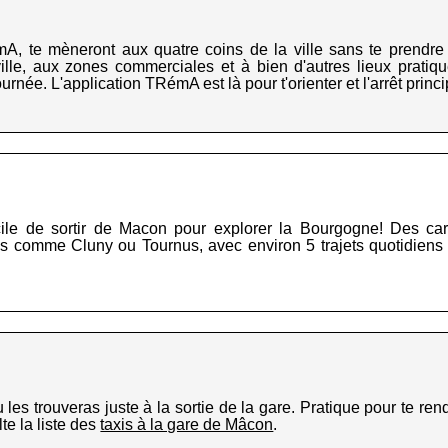
 te mèneront aux quatre coins de la ville sans te prendre la
lle, aux zones commerciales et à bien d'autres lieux pratiqu
rnée. L'application TRémA est là pour t'orienter et l'arrêt princi
cile de sortir de Macon pour explorer la Bourgogne! Des car
s comme Cluny ou Tournus, avec environ 5 trajets quotidiens 
u les trouveras juste à la sortie de la gare. Pratique pour te re
lte la liste des
taxis à la gare de Mâcon
.