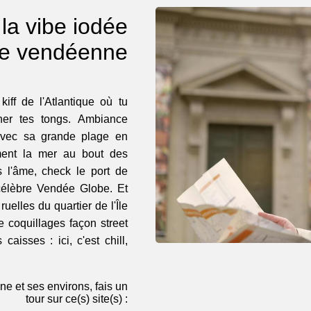
la vibe iodée
te vendéenne
kiff de l'Atlantique où tu
ner tes tongs. Ambiance
 avec sa grande plage en
alement la mer au bout des
s l'âme, check le port de
célèbre Vendée Globe. Et
uelles du quartier de l'Île
 coquillages façon street
caisses : ici, c'est chill,
ne et ses environs, fais un
tour sur ce(s) site(s) :