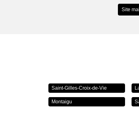
Site mai
Saint-Gilles-Croix-de-Vie
L
Montaigu
S