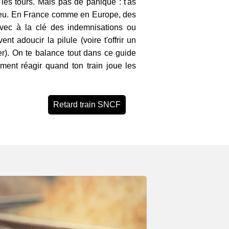
 les tours. Mais pas de panique : t'as
 peu. En France comme en Europe, des
 avec à la clé des indemnisations ou
t adoucir la pilule (voire t'offrir un
er). On te balance tout dans ce guide
ment réagir quand ton train joue les
Retard train SNCF