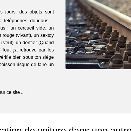
s jours, des objets sont
, téléphones, doudous ...
ous : un cercueil vide, un
rouge (vivant), un sextoy
 veut), un dentier (Quand
. Tout ça retrouvé par les
vérifie bien sous ton siège
oisson risque de faire un
r ce site ...
ation de voiture dans une autr