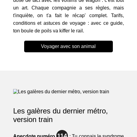
dose de tact avec les voisins de wagon : c'est tout
un art. Chaque compagnie a ses règles, mais
t'inquiète, on t'a fait le récap' complet. Tarifs,
conditions et astuces de voyage : avec ce guide,
ton boule de poils va kiffer le rail.
Voyager avec son animal
Les galères du dernier métro,
version train
114
Anecdote numéro
: Tu connais le syndrome