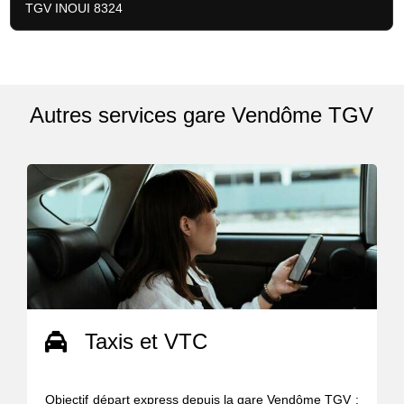
TGV INOUI 8324
Autres services gare Vendôme TGV
Taxis et VTC
Objectif départ express depuis la gare Vendôme TGV :