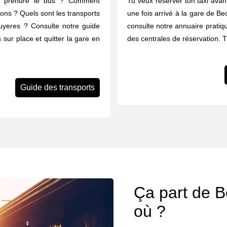
u prendre le bus ? Comment
Tu veux réserver ton taxi avant
rons ? Quels sont les transports
une fois arrivé à la gare de Be
uyeres ? Consulte notre guide
consulte notre annuaire pratiq
 sur place et quitter la gare en
des centrales de réservation. 
Guide des transports
Ça part de B
où ?