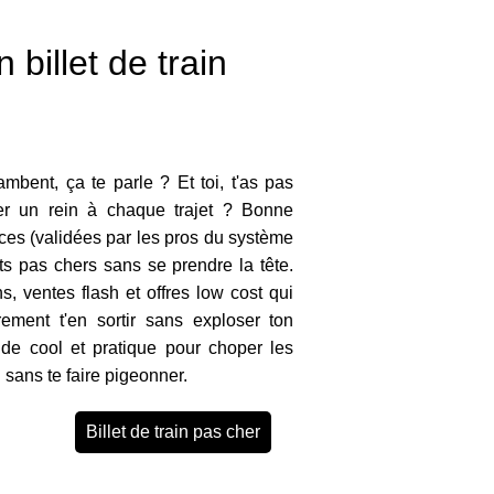
 billet de train
lambent, ça te parle ? Et toi, t'as pas
ser un rein à chaque trajet ? Bonne
uces (validées par les pros du système
ts pas chers sans se prendre la tête.
, ventes flash et offres low cost qui
irement t'en sortir sans exploser ton
ide cool et pratique pour choper les
n sans te faire pigeonner.
Billet de train pas cher