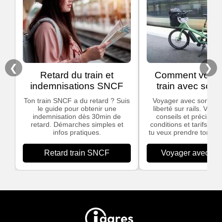
❮
❯
Retard du train et
Comment voyag
indemnisations SNCF
train avec son 
Ton train SNCF a du retard ? Suis
Voyager avec son vélo,
le guide pour obtenir une
liberté sur rails. Voic
indemnisation dès 30min de
conseils et précisions
retard. Démarches simples et
conditions et tarifs app
infos pratiques.
tu veux prendre ton vél
Retard train SNCF
Voyager avec son