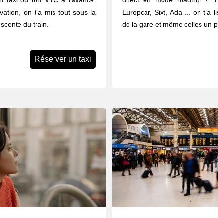
n taxi ou ton VTC à l’avance.
direct en mode roadtrip ? Tr
vation, on t'a mis tout sous la
Europcar, Sixt, Ada ... on t’a 
scente du train.
de la gare et même celles un pe
Réserver un taxi