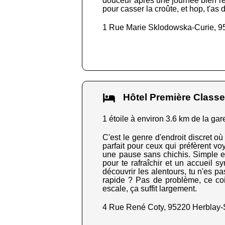
douceur après une journée bien re
pour casser la croûte, et hop, t'as 
1 Rue Marie Sklodowska-Curie, 9
Hôtel Première Classe
1 étoile à environ 3.6 km de la gar
C'est le genre d'endroit discret o
parfait pour ceux qui préfèrent vo
une pause sans chichis. Simple et f
pour te rafraîchir et un accueil s
découvrir les alentours, tu n'es p
rapide ? Pas de problème, ce co
escale, ça suffit largement.
4 Rue René Coty, 95220 Herblay-