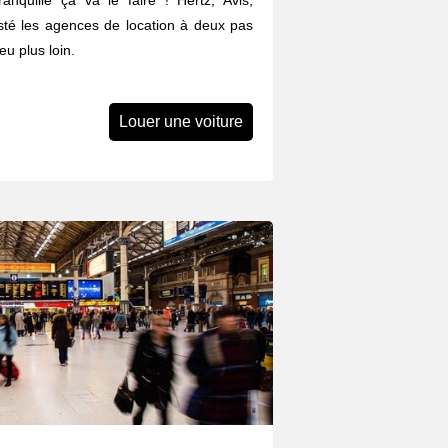
anquille ça va le faire ! Hertz, Avis,
listé les agences de location à deux pas
u plus loin.
Louer une voiture