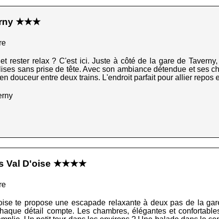
erny ★★★
re
et rester relax ? C'est ici. Juste à côté de la gare de Tavern
alises sans prise de tête. Avec son ambiance détendue et ses c
en douceur entre deux trains. L'endroit parfait pour allier repos e
erny
is Val D'oise ★★★★
re
oise te propose une escapade relaxante à deux pas de la gare.
 chaque détail compte. Les chambres, élégantes et confortable