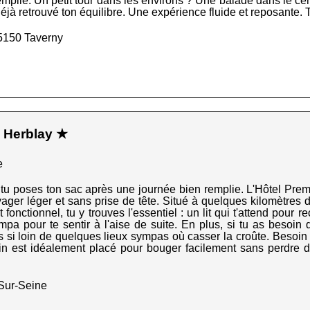
mplie. Un petit tour dans les environs ? Une balade dans le cen
déjà retrouvé ton équilibre. Une expérience fluide et reposante. T
5150 Taverny
 Herblay ★
e
ù tu poses ton sac après une journée bien remplie. L'Hôtel Prem
yager léger et sans prise de tête. Situé à quelques kilomètres d
onctionnel, tu y trouves l'essentiel : un lit qui t'attend pour 
ympa pour te sentir à l'aise de suite. En plus, si tu as besoi
as si loin de quelques lieux sympas où casser la croûte. Besoin
in est idéalement placé pour bouger facilement sans perdre 
Sur-Seine