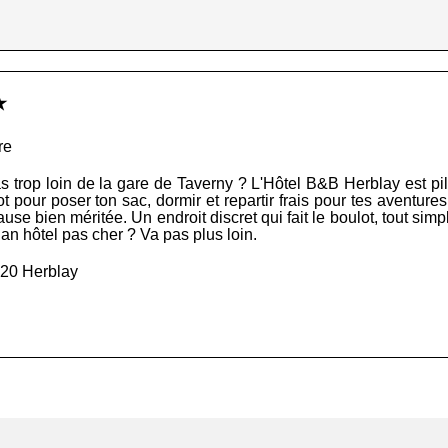
★
re
trop loin de la gare de Taverny ? L'Hôtel B&B Herblay est pile
 pour poser ton sac, dormir et repartir frais pour tes aventures.
use bien méritée. Un endroit discret qui fait le boulot, tout si
lan hôtel pas cher ? Va pas plus loin.
220 Herblay