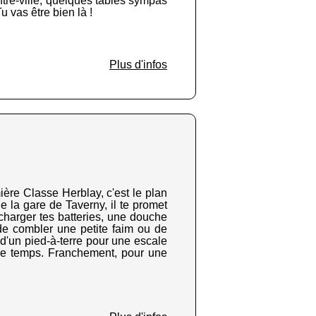
tre-ville, quelques tables sympas
u vas être bien là !
Plus d'infos
ière Classe Herblay, c'est le plan
e la gare de Taverny, il te promet
recharger tes batteries, une douche
n de combler une petite faim ou de
 d'un pied-à-terre pour une escale
de temps. Franchement, pour une