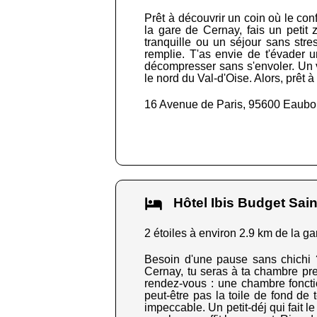
Prêt à découvrir un coin où le conf
la gare de Cernay, fais un petit 
tranquille ou un séjour sans stre
remplie. T'as envie de t'évader
décompresser sans s'envoler. Un vra
le nord du Val-d'Oise. Alors, prêt à 
16 Avenue de Paris, 95600 Eaub
Hôtel Ibis Budget Sai
2 étoiles à environ 2.9 km de la ga
Besoin d'une pause sans chichi ?
Cernay, tu seras à ta chambre pres
rendez-vous : une chambre fonctio
peut-être pas la toile de fond de
impeccable. Un petit-déj qui fait l