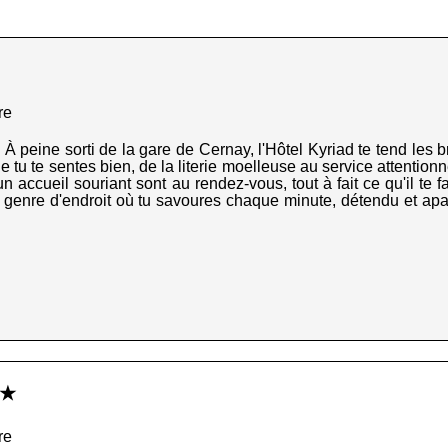
re
 À peine sorti de la gare de Cernay, l'Hôtel Kyriad te tend le
ue tu te sentes bien, de la literie moelleuse au service attentionn
 un accueil souriant sont au rendez-vous, tout à fait ce qu'il t
 genre d'endroit où tu savoures chaque minute, détendu et apais
★★
re