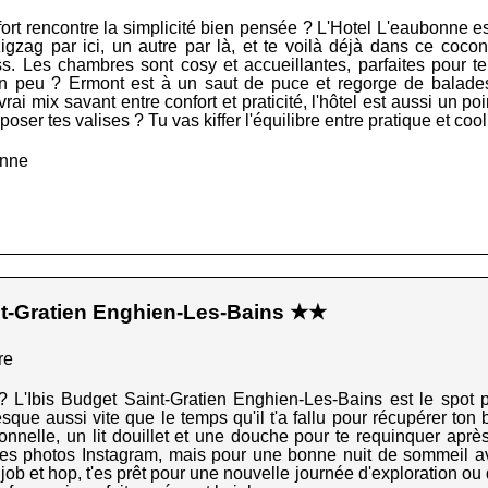
ort rencontre la simplicité bien pensée ? L'Hotel L'eaubonne est 
zigzag par ici, un autre par là, et te voilà déjà dans ce coco
ss. Les chambres sont cosy et accueillantes, parfaites pour 
 un peu ? Ermont est à un saut de puce et regorge de balade
i mix savant entre confort et praticité, l'hôtel est aussi un po
poser tes valises ? Tu vas kiffer l'équilibre entre pratique et cool
onne
nt-Gratien Enghien-Les-Bains ★★
re
 L'Ibis Budget Saint-Gratien Enghien-Les-Bains est le spot pa
que aussi vite que le temps qu'il t'a fallu pour récupérer ton b
nnelle, un lit douillet et une douche pour te requinquer après
 tes photos Instagram, mais pour une bonne nuit de sommeil avan
e job et hop, t'es prêt pour une nouvelle journée d'exploration 