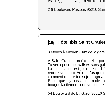
escale, ça suffit largement. Rien de
2-8 Boulevard Pasteur, 95210 Sain
Hôtel Ibis Saint Grat
3 étoiles à environ 3 km de la gare
À Saint-Gratien, on t'accueille p
Tu veux poser tes valises sans galèr
La localisation est juste ce qu'i
rendez-vous pro. Autour, t'as quelq
comment rendre ton séjour agréable
Plutôt que d'y passer en mode rap
bouges facilement, que vouloir de 
54 Boulevard de La Gare, 95210 S