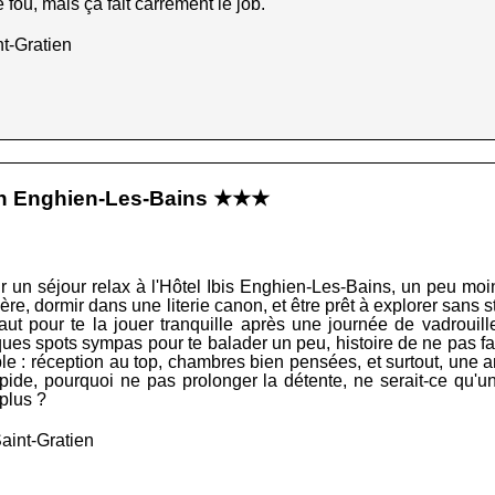
 fou, mais ça fait carrément le job.
t-Gratien
ien Enghien-Les-Bains ★★★
our un séjour relax à l'Hôtel Ibis Enghien-Les-Bains, un peu mo
e, dormir dans une literie canon, et être prêt à explorer sans str
l faut pour te la jouer tranquille après une journée de vadroui
ues spots sympas pour te balader un peu, histoire de ne pas faire
 : réception au top, chambres bien pensées, et surtout, une am
ide, pourquoi ne pas prolonger la détente, ne serait-ce qu'un
plus ?
aint-Gratien