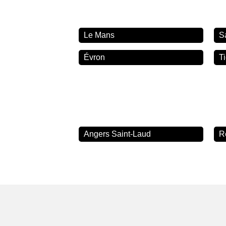
Le Mans
S
Évron
T
Angers Saint-Laud
R