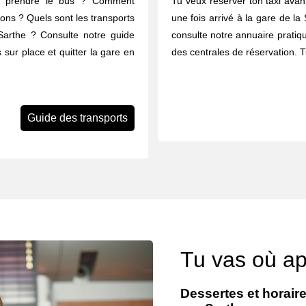
u prendre le bus ? Comment
Tu veux réserver ton taxi avant
rons ? Quels sont les transports
une fois arrivé à la gare de la
Sarthe ? Consulte notre guide
consulte notre annuaire pratiq
 sur place et quitter la gare en
des centrales de réservation. 
Guide des transports
Tu vas où a
Dessertes et horaire