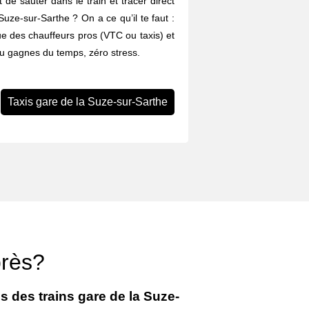
 de sauter dans le train et tracer direct
 Suze-sur-Sarthe ? On a ce qu’il te faut :
ue des chauffeurs pros (VTC ou taxis) et
Tu gagnes du temps, zéro stress.
Taxis gare de la Suze-sur-Sarthe
près?
s des trains gare de la Suze-