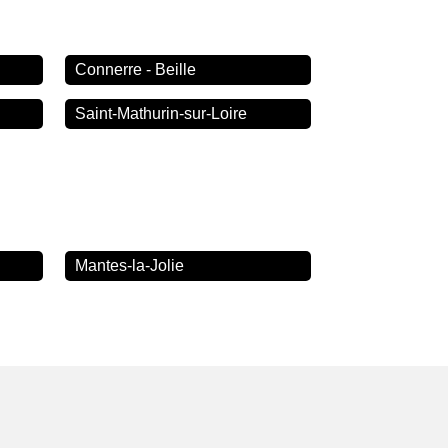
Connerre - Beille
Saint-Mathurin-sur-Loire
Mantes-la-Jolie