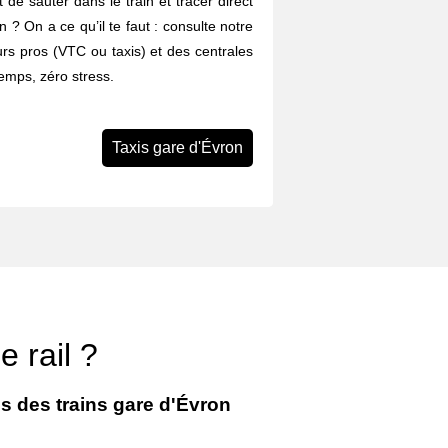
 de sauter dans le train et tracer direct
n ? On a ce qu’il te faut : consulte notre
rs pros (VTC ou taxis) et des centrales
emps, zéro stress.
Taxis gare d'Évron
 rail ?
es des trains gare d'Évron