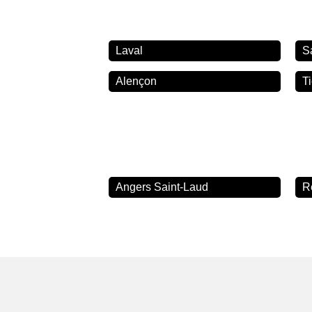
Laval
S
Alençon
T
Angers Saint-Laud
R