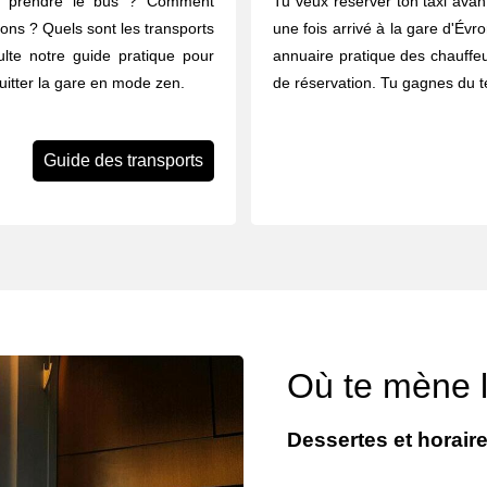
u prendre le bus ? Comment
Tu veux réserver ton taxi avant
rons ? Quels sont les transports
une fois arrivé à la gare d'Évro
lte notre guide pratique pour
annuaire pratique des chauffeu
quitter la gare en mode zen.
de réservation. Tu gagnes du t
Guide des transports
Où te mène le
Dessertes et horair