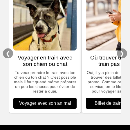
❮
❯
Voyager en train avec
Où trouver un bi
son chien ou chat
train pas che
Tu veux prendre le train avec ton
Oui, il y a plein de bon
chien ou ton chat ? C'est possible
trouver des billets de
mais il faut quand même préparer
promo. Comme on ado
un peu les choses pour éviter de
service, on te file nos
rester à quai.
pour voyager sans te
Voyager avec son animal
Billet de train pa