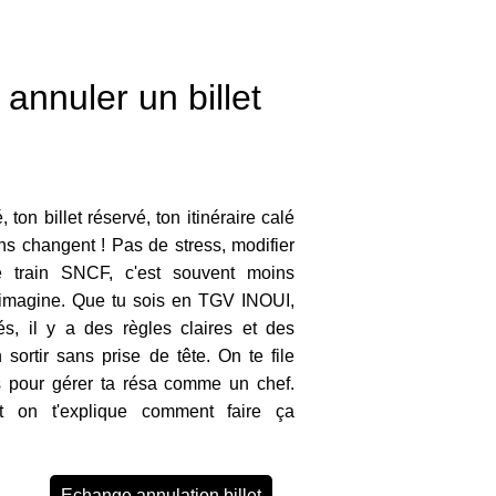
annuler un billet
 ton billet réservé, ton itinéraire calé
ns changent ! Pas de stress, modifier
e train SNCF, c'est souvent moins
imagine. Que tu sois en TGV INOUI,
s, il y a des règles claires et des
 sortir sans prise de tête. On te file
es pour gérer ta résa comme un chef.
t on t'explique comment faire ça
Echange annulation billet