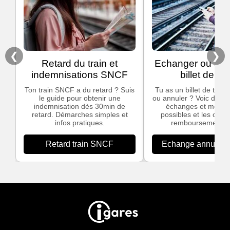
❮
❯
Retard du train et
Echanger ou ann
indemnisations SNCF
billet de tra
Ton train SNCF a du retard ? Suis
Tu as un billet de train
le guide pour obtenir une
ou annuler ? Voic des in
indemnisation dès 30min de
échanges et modific
retard. Démarches simples et
possibles et les cond
infos pratiques.
remboursement S
Retard train SNCF
Echange annulation