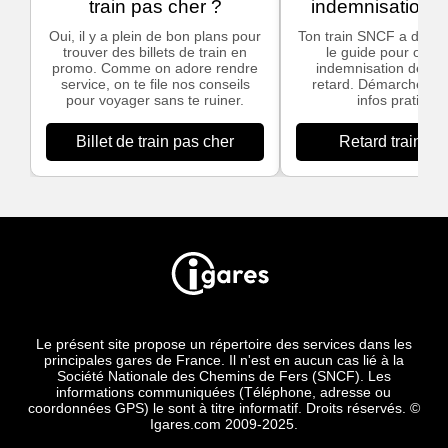
train pas cher ?
indemnisation
Oui, il y a plein de bon plans pour
Ton train SNCF a du ret
trouver des billets de train en
le guide pour obten
promo. Comme on adore rendre
indemnisation dès 3
service, on te file nos conseils
retard. Démarches si
pour voyager sans te ruiner.
infos pratiques
Billet de train pas cher
Retard train S
Le présent site propose un répertoire des services dans les
principales gares de France. Il n'est en aucun cas lié à la
Société Nationale des Chemins de Fers (SNCF). Les
informations communiquées (Téléphone, adresse ou
coordonnées GPS) le sont à titre informatif. Droits réservés. ©
Igares.com 2009-2025.