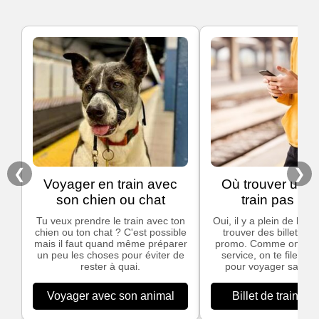
❮
❯
Voyager en train avec
Où trouver un bi
son chien ou chat
train pas che
Tu veux prendre le train avec ton
Oui, il y a plein de bon
chien ou ton chat ? C'est possible
trouver des billets de
mais il faut quand même préparer
promo. Comme on ado
un peu les choses pour éviter de
service, on te file nos
rester à quai.
pour voyager sans te
Voyager avec son animal
Billet de train pa