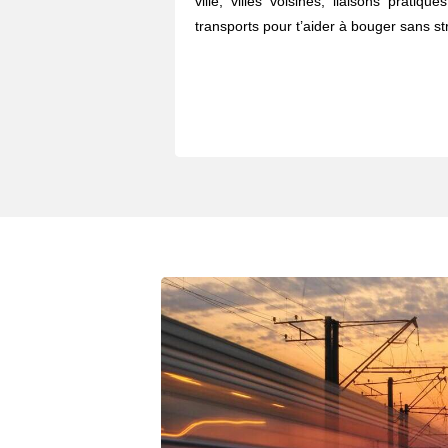
ville, villes voisines, liaisons pratiq
transports pour t’aider à bouger sans str