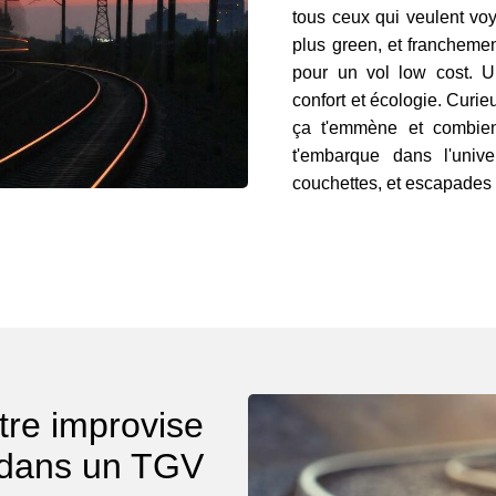
tous ceux qui veulent voy
plus green, et franchemen
pour un vol low cost. U
confort et écologie. Curi
ça t'emmène et combien
t'embarque dans l'univ
couchettes, et escapades q
re improvise
dans un TGV