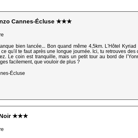
 Enzo Cannes-Écluse ★★★
re
étanque bien lancée... Bon quand même 4,5km. L'Hôtel Kyriad 
le ce qu'il te faut après une longue journée. Ici, tu retrouves d
sez. Le coin est tranquille, mais un petit tour au bord de l'Yo
ges facilement, que vouloir de plus ?
nnes-Écluse
l Noir ★★★
re