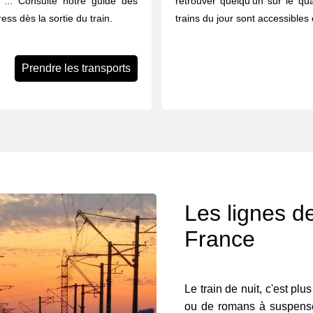
ues ... Consulte notre guide des
retrouver quelqu’un sur le qua
ess dès la sortie du train.
trains du jour sont accessibles 
Prendre les transports
Les lignes de
France
Le train de nuit, c'est plu
ou de romans à suspense.