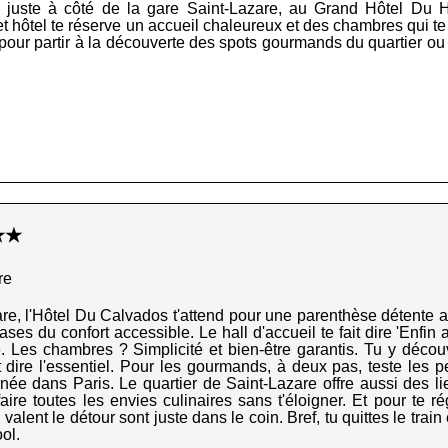
ire juste à côté de la gare Saint-Lazare, au Grand Hôtel Du 
Cet hôtel te réserve un accueil chaleureux et des chambres qui te
pour partir à la découverte des spots gourmands du quartier ou at
★★★
re
are, l'Hôtel Du Calvados t'attend pour une parenthèse détente a
cases du confort accessible. Le hall d'accueil te fait dire 'Enfin 
. Les chambres ? Simplicité et bien-être garantis. Tu y décou
t dire l'essentiel. Pour les gourmands, à deux pas, teste les p
née dans Paris. Le quartier de Saint-Lazare offre aussi des li
faire toutes les envies culinaires sans t'éloigner. Et pour te r
valent le détour sont juste dans le coin. Bref, tu quittes le train
ool.