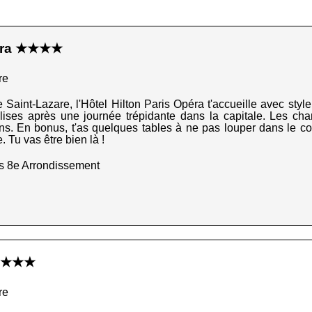
péra ★★★★
re
 Saint-Lazare, l'Hôtel Hilton Paris Opéra t'accueille avec style 
valises après une journée trépidante dans la capitale. Les cha
ins. En bonus, t'as quelques tables à ne pas louper dans le coi
 Tu vas être bien là !
s 8e Arrondissement
e ★★★
re