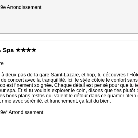
 9e Arrondissement
e & Spa ★★★★
re
à deux pas de la gare Saint-Lazare, et hop, tu découvres l'Hôt
 concert avec la tranquillité. Ici, le style côtoie le confort sans
la déco est finement soignée. Chaque détail est pensé pour que t
eur spa. Et si tu voulais explorer le coin, disons que t'es plut
 les bons plans restos qui valent le détour dans ce quartier plein de
rime avec sérénité, et franchement, ça fait du bien.
 9e* Arrondissement