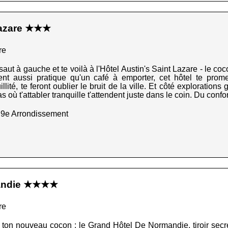
 Lazare ★★★
re
it saut à gauche et te voilà à l'Hôtel Austin's Saint Lazare - le c
 aussi pratique qu'un café à emporter, cet hôtel te promet
ité, te feront oublier le bruit de la ville. Et côté explorations 
où t'attabler tranquille t'attendent juste dans le coin. Du confor
 9e Arrondissement
mandie ★★★★
re
jà ton nouveau cocon : le Grand Hôtel De Normandie, tiroir secr