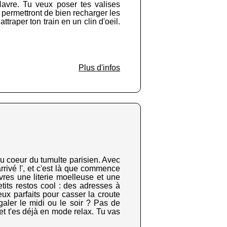
Havre. Tu veux poser tes valises
 permettront de bien recharger les
traper ton train en un clin d'oeil.
Plus d'infos
u coeur du tumulte parisien. Avec
arrivé !', et c'est là que commence
vres une literie moelleuse et une
etits restos cool : des adresses à
eux parfaits pour casser la croute
égaler le midi ou le soir ? Pas de
 et t'es déjà en mode relax. Tu vas