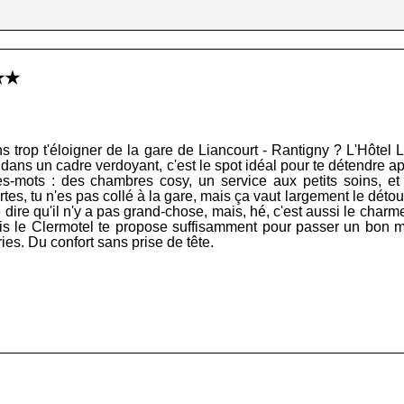
★★★
trop t'éloigner de la gare de Liancourt - Rantigny ? L'Hôtel L
dans un cadre verdoyant, c'est le spot idéal pour te détendre ap
îtres-mots : des chambres cosy, un service aux petits soins, 
rtes, tu n'es pas collé à la gare, mais ça vaut largement le déto
 dire qu'il n'y a pas grand-chose, mais, hé, c'est aussi le charme
is le Clermotel te propose suffisamment pour passer un bon mome
ries. Du confort sans prise de tête.