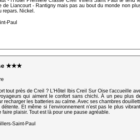
l faut - l'Hôtel Première Classe Creil Villers Saint Paul te te
e de Liancourt - Rantigny mais pas au bout du monde non plus, 
tu repars. Nickel.
int-Paul
Oise ★★★
re
t tout près de Creil ? L'Hôtel Ibis Creil Sur Oise t'accueille a
 voyageurs qui aiment le confort sans chichi. À un peu plus 
our recharger les batteries au calme. Avec ses chambres douillett
détente. Et même si l'environnement n'est pas le plus vibran
faire plaisir. Tout est là pour une pause agréable.
llers-Saint-Paul