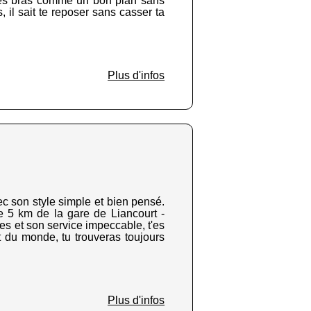
nd les bras comme un bon plan sans
il sait te reposer sans casser ta
Plus d'infos
vec son style simple et bien pensé.
de 5 km de la gare de Liancourt -
es et son service impeccable, t'es
t du monde, tu trouveras toujours
Plus d'infos