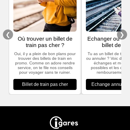
❮
❯
Où trouver un billet de
Echanger ou ann
train pas cher ?
billet de tra
Oui, il y a plein de bon plans pour
Tu as un billet de train
trouver des billets de train en
ou annuler ? Voic des in
promo. Comme on adore rendre
échanges et modific
service, on te file nos conseils
possibles et les cond
pour voyager sans te ruiner.
remboursement S
Billet de train pas cher
Echange annulation