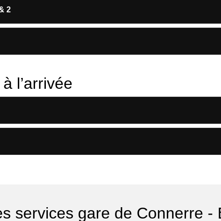
& 2
à l’arrivée
es services gare de Connerre - B